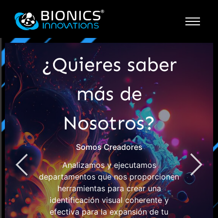
¿Quieres saber
más de
Nosotros?
Somos Creadores
Analizamos y ejecutamos
departamentos que nos proporcionen
herramientas para crear una
identificación visual coherente y
efectiva para la expansión de tu