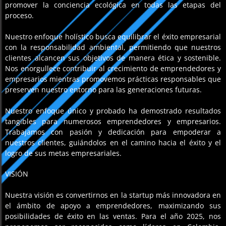
promover la conciencia ecológica en todas las etapas del
proceso.
Nuestro enfoque holístico busca equilibrar el éxito empresarial
con la responsabilidad ambiental, permitiendo que nuestros
clientes alcancen sus objetivos de manera ética y sostenible.
Nos enorgullece contribuir al crecimiento de emprendedores y
empresarios mientras promovemos prácticas responsables que
preserven nuestro entorno para las generaciones futuras.
Nuestro enfoque único y probado ha demostrado resultados
tangibles para numerosos emprendedores y empresarios.
Trabajamos con pasión y dedicación para empoderar a
nuestros clientes, guiándolos en el camino hacia el éxito y el
logro de sus metas empresariales.
VISIÓN
Nuestra visión es convertirnos en la startup más innovadora en
el ámbito de apoyo a emprendedores, maximizando sus
posibilidades de éxito en las ventas. Para el año 2025, nos