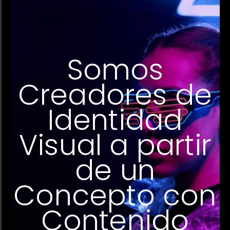
Somos
Creadores de
Identidad
Visual a partir
de un
Concepto con
Contenido