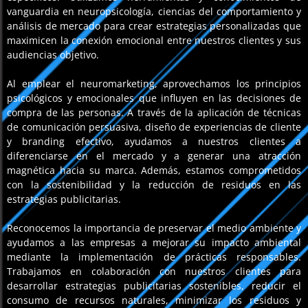
vanguardia en neuropsicología, ciencias del comportamiento y
análisis de mercado para crear estrategias personalizadas que
maximicen la conexión emocional entre nuestros clientes y sus
audiencias objetivo.
Al emplear el neuromarketing, aprovechamos los principios
psicológicos y emocionales que influyen en las decisiones de
compra de las personas. A través de la aplicación de técnicas
de comunicación persuasiva, diseño de experiencias de cliente
y branding efectivo, ayudamos a nuestros clientes a
diferenciarse en el mercado y a generar una atracción
magnética hacia su marca. Además, estamos comprometidos
con la sostenibilidad y la reducción de residuos en las
estrategias publicitarias.
Reconocemos la importancia de preservar el medio ambiente y
ayudamos a las empresas a mejorar su impacto ambiental
mediante la implementación de prácticas responsables.
Trabajamos en colaboración con nuestros clientes para
desarrollar estrategias publicitarias sostenibles, reducir el
consumo de recursos naturales, minimizar los residuos y