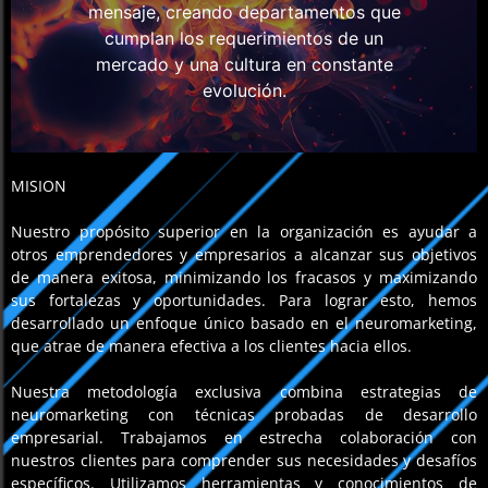
mensaje, creando departamentos que
cumplan los requerimientos de un
mercado y una cultura en constante
evolución.
MISION
Nuestro propósito superior en la organización es ayudar a
otros emprendedores y empresarios a alcanzar sus objetivos
de manera exitosa, minimizando los fracasos y maximizando
sus fortalezas y oportunidades. Para lograr esto, hemos
desarrollado un enfoque único basado en el neuromarketing,
que atrae de manera efectiva a los clientes hacia ellos.
Nuestra metodología exclusiva combina estrategias de
neuromarketing con técnicas probadas de desarrollo
empresarial. Trabajamos en estrecha colaboración con
nuestros clientes para comprender sus necesidades y desafíos
específicos. Utilizamos herramientas y conocimientos de